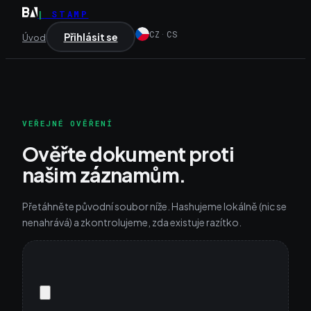
|
STAMP
CZ
·
CS
Přihlásit se
Úvod
VEŘEJNÉ OVĚŘENÍ
Ověřte dokument proti
našim záznamům.
Přetáhněte původní soubor níže. Hashujeme lokálně (nic se
nenahrává) a zkontrolujeme, zda existuje razítko.