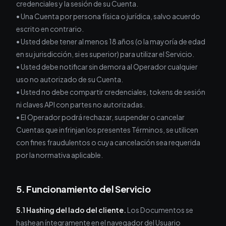
credenciales y la sesión de su Cuenta.
• Una Cuenta por persona física o jurídica, salvo acuerdo
escrito en contrario.
• Usted debe tener al menos 18 años (o la mayoría de edad
en su jurisdicción, si es superior) para utilizar el Servicio.
• Usted debe notificar sin demora al Operador cualquier
uso no autorizado de su Cuenta.
• Usted no debe compartir credenciales, tokens de sesión
ni claves API con partes no autorizadas.
• El Operador podrá rechazar, suspender o cancelar
Cuentas que infrinjan los presentes Términos, se utilicen
con fines fraudulentos o cuya cancelación sea requerida
por la normativa aplicable.
5. Funcionamiento del Servicio
5.1 Hashing del lado del cliente.
Los Documentos se
hashean íntegramente en el navegador del Usuario