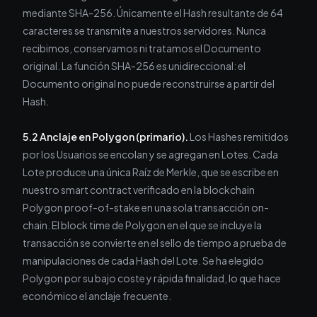
mediante SHA-256. Únicamente el Hash resultante de 64
caracteres se transmite a nuestros servidores. Nunca
recibimos, conservamos ni tratamos el Documento
original. La función SHA-256 es unidireccional: el
Documento original no puede reconstruirse a partir del
Hash.
5.2 Anclaje en Polygon (primario).
Los Hashes remitidos
por los Usuarios se encolan y se agregan en Lotes. Cada
Lote produce una única Raíz de Merkle, que se escribe en
nuestro smart contract verificado en la blockchain
Polygon proof-of-stake en una sola transacción on-
chain. El block time de Polygon en el que se incluye la
transacción se convierte en el sello de tiempo a prueba de
manipulaciones de cada Hash del Lote. Se ha elegido
Polygon por su bajo coste y rápida finalidad, lo que hace
económico el anclaje frecuente.