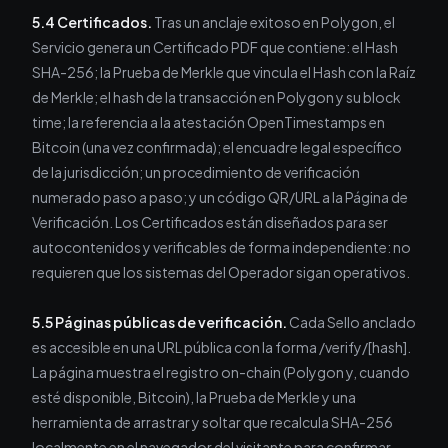
5.4 Certificados.
Tras un anclaje exitoso en Polygon, el
Servicio genera un Certificado PDF que contiene: el Hash
SHA-256; la Prueba de Merkle que vincula el Hash con la Raíz
de Merkle; el hash de la transacción en Polygon y su block
time; la referencia a la atestación OpenTimestamps en
Bitcoin (una vez confirmada); el encuadre legal específico
de la jurisdicción; un procedimiento de verificación
numerado paso a paso; y un código QR/URL a la Página de
Verificación. Los Certificados están diseñados para ser
autocontenidos y verificables de forma independiente: no
requieren que los sistemas del Operador sigan operativos.
5.5 Páginas públicas de verificación.
Cada Sello anclado
es accesible en una URL pública con la forma /verify/[hash].
La página muestra el registro on-chain (Polygon y, cuando
esté disponible, Bitcoin), la Prueba de Merkle y una
herramienta de arrastrar y soltar que recalcula SHA-256
localmente en el navegador del visitante para confirmar