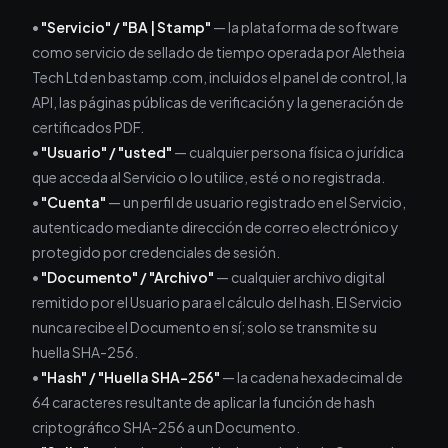
•
"Servicio" / "BA | Stamp"
— la plataforma de software
como servicio de sellado de tiempo operada por Aletheia
Tech Ltd en bastamp.com, incluidos el panel de control, la
API, las páginas públicas de verificación y la generación de
certificados PDF.
•
"Usuario" / "usted"
— cualquier persona física o jurídica
que acceda al Servicio o lo utilice, esté o no registrada.
•
"Cuenta"
— un perfil de usuario registrado en el Servicio,
autenticado mediante dirección de correo electrónico y
protegido por credenciales de sesión.
•
"Documento" / "Archivo"
— cualquier archivo digital
remitido por el Usuario para el cálculo del hash. El Servicio
nunca recibe el Documento en sí; solo se transmite su
huella SHA-256.
•
"Hash" / "Huella SHA-256"
— la cadena hexadecimal de
64 caracteres resultante de aplicar la función de hash
criptográfico SHA-256 a un Documento.