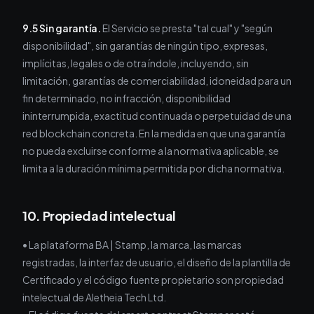
9.5 Sin garantía.
El Servicio se presta "tal cual" y "según
disponibilidad", sin garantías de ningún tipo, expresas,
implícitas, legales o de otra índole, incluyendo, sin
limitación, garantías de comerciabilidad, idoneidad para un
fin determinado, no infracción, disponibilidad
ininterrumpida, exactitud continuada o perpetuidad de una
red blockchain concreta. En la medida en que una garantía
no pueda excluirse conforme a la normativa aplicable, se
limita a la duración mínima permitida por dicha normativa.
10. Propiedad intelectual
• La plataforma BA | Stamp, la marca, las marcas
registradas, la interfaz de usuario, el diseño de la plantilla de
Certificado y el código fuente propietario son propiedad
intelectual de Aletheia Tech Ltd.