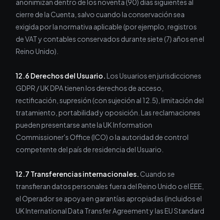
anonimizan dentro de los noventa (90) días siguientes al
cierre de la Cuenta, salvo cuando la conservación sea
exigida por la normativa aplicable (por ejemplo, registros
de VAT y contables conservados durante siete (7) años en el
Reino Unido).
12.6 Derechos del Usuario.
Los Usuarios en jurisdicciones
GDPR / UK DPA tienen los derechos de acceso,
rectificación, supresión (con sujeción al 12.5), limitación del
tratamiento, portabilidad y oposición. Las reclamaciones
pueden presentarse ante la UK Information
Commissioner's Office (ICO) o la autoridad de control
competente del país de residencia del Usuario.
12.7 Transferencias internacionales.
Cuando se
transfieran datos personales fuera del Reino Unido o el EEE,
el Operador se apoya en garantías apropiadas (incluidos el
UK International Data Transfer Agreement y las EU Standard