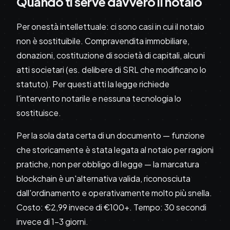
Quando ti serve davvero il notaio
Per onestà intellettuale: ci sono casi in cui il notaio
non è sostituibile. Compravendita immobiliare,
donazioni, costituzione di società di capitali, alcuni
atti societari (es. delibere di SRL che modificano lo
statuto). Per questi atti la legge richiede
l'intervento notarile e nessuna tecnologia lo
sostituisce.
Per la sola data certa di un documento — funzione
che storicamente è stata legata al notaio per ragioni
pratiche, non per obbligo di legge — la marcatura
blockchain è un'alternativa valida, riconosciuta
dall'ordinamento e operativamente molto più snella.
Costo: €2,99 invece di €100+. Tempo: 30 secondi
invece di 1-3 giorni.