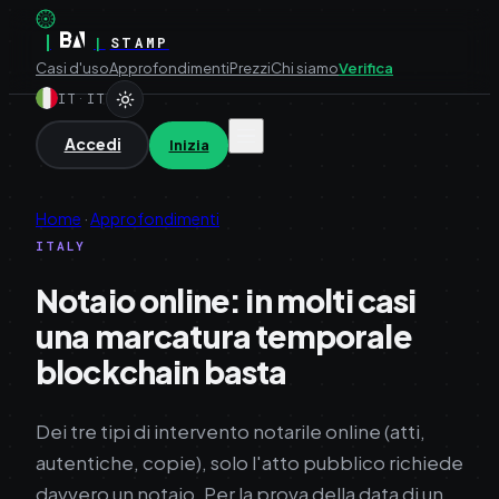
|
|
STAMP
Casi d'uso
Approfondimenti
Prezzi
Chi siamo
Verifica
IT
·
IT
Accedi
Inizia
Home
·
Approfondimenti
ITALY
Notaio online: in molti casi
una marcatura temporale
blockchain basta
Dei tre tipi di intervento notarile online (atti,
autentiche, copie), solo l'atto pubblico richiede
davvero un notaio. Per la prova della data di un