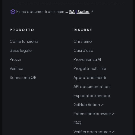
Firma documenti on-chain
→
BA
|
Scribe
↗
PRODOTTO
RISORSE
Come funziona
Chi siamo
Base legale
Casi d'uso
Prezzi
Provenienza AI
Verifica
Progetti multi-file
Scansiona QR
Approfondimenti
API documentation
Esploratore ancore
GitHub Action
↗
Estensione browser
↗
FAQ
Verifier open source
↗