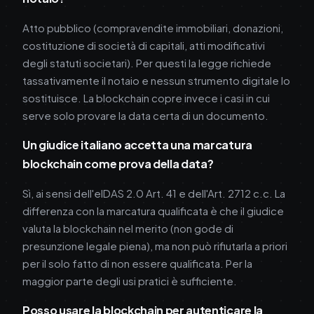
Atto pubblico (compravendite immobiliari, donazioni,
costituzione di società di capitali, atti modificativi
degli statuti societari). Per questi la legge richiede
tassativamente il notaio e nessun strumento digitale lo
sostituisce. La blockchain copre invece i casi in cui
serve solo provare la data certa di un documento.
Un giudice italiano accetta una marcatura
blockchain come prova della data?
Sì, ai sensi dell'eIDAS 2.0 Art. 41 e dell'Art. 2712 c.c. La
differenza con la marcatura qualificata è che il giudice
valuta la blockchain nel merito (non gode di
presunzione legale piena), ma non può rifiutarla a priori
per il solo fatto di non essere qualificata. Per la
maggior parte degli usi pratici è sufficiente.
Posso usare la blockchain per autenticare la