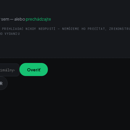
r sem — alebo
prechádzajte
 PREHLIADAČ NIKDY NEOPUSTÍ — NEMÔŽEME HO PREČÍTAŤ, ZREKONŠTR
HO VYDANIU
Overiť
QR