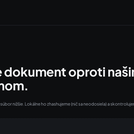
E
 dokument oproti naš
mom.
úbor nižšie. Lokálne ho zhashujeme (nič sa neodosiela) a skontrolujem