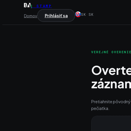
|
STAMP
SK
·
SK
Prihlásiť sa
Domov
VEREJNÉ OVERENI
Overte
zázna
Pretiahnite pôvodný s
pečiatka.