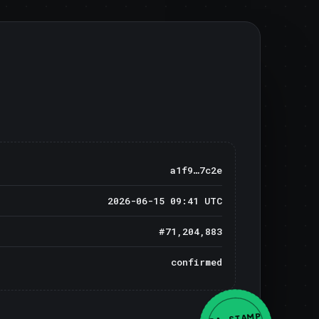
a1f9…7c2e
2026-06-15 09:41 UTC
#71,204,883
confirmed
BA · STAMP