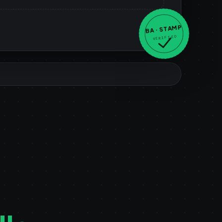
BA · STAMP
VERIFIED