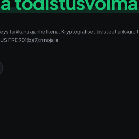
la todistusvoima
heys tarkkana ajanhetkenä. Kryptografiset tiivisteet ankkuroi
 US FRE 901(b)(9):n nojalla.