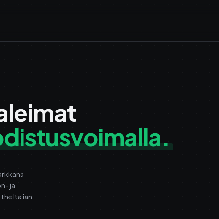
aleimat
todistusvoimalla.
tarkkana
n- ja
the Italian