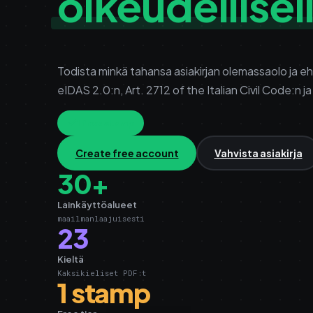
oikeudellisel
Todista minkä tahansa asiakirjan olemassaolo ja e
eIDAS 2.0:n, Art. 2712 of the Italian Civil Code:n ja
1 free stamp
Create free account
Vahvista asiakirja
30+
Lainkäyttöalueet
maailmanlaajuisesti
23
Kieltä
Kaksikieliset PDF:t
1 stamp