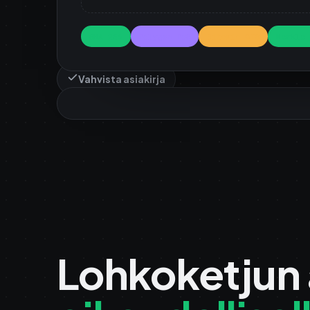
SHA-256
Polygon PoS
Bitcoin OTS
Merkle 
Vahvista asiakirja
Lohkoketjun 