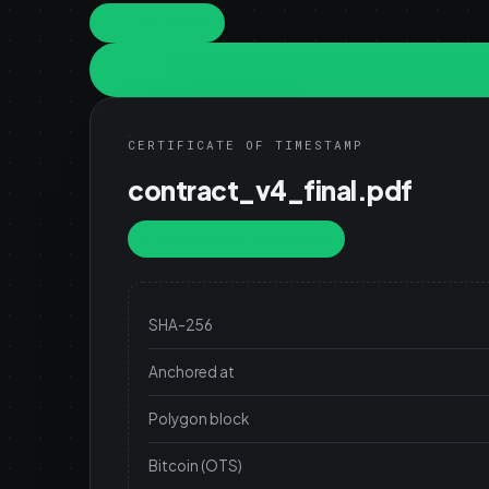
1 free stamp
CERTIFICATE OF TIMESTAMP
contract_v4_final.pdf
Anchored & immutable
SHA-256
Anchored at
Polygon block
Bitcoin (OTS)