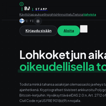
|
|
STAMP
Käyttötapaukset
Insights
Hinnoittelu
Tietoja
Vahvista
FI
·
FI
Kirjaudu sisään
Aloita
Lohkoketjun aik
oikeudellisella 
Todista minkä tahansa asiakirjan olemassaolo ja eheys 
ajanhetkenä. Kryptografiset tiivisteet ankkuroitu Polygo
Bitcoin-ketjuihin. Hyväksyttävä eIDAS 2.0:n, Art. 2712 of 
Civil Code:n ja US FRE 901(b)(9):n nojalla.