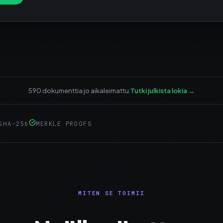
590 dokumenttia jo aikaleimattu.
Tutki julkista lokia
→
SHA-256
MERKLE PROOFS
MITEN SE TOIMII