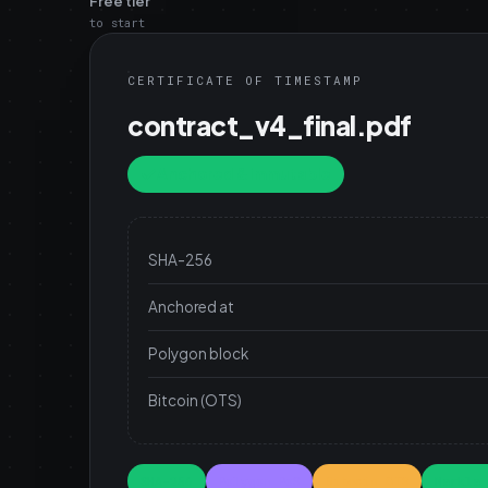
Free tier
to start
CERTIFICATE OF TIMESTAMP
contract_v4_final.pdf
Anchored & immutable
SHA-256
Anchored at
Polygon block
Bitcoin (OTS)
SHA-256
Polygon PoS
Bitcoin OTS
Merkle 