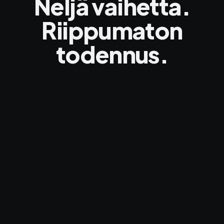
Neljä vaihetta.
Riippumaton
todennus.
root
root
#71,204,883
Polygon PoS
Bitcoin · OT
your file