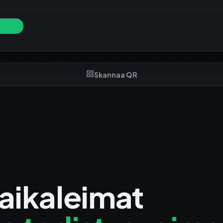
proof
Skannaa QR
aikaleimat