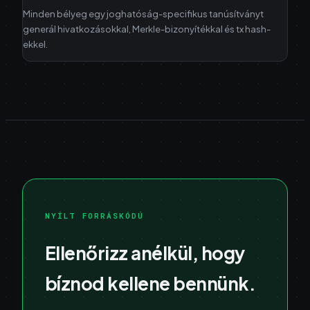
Minden bélyeg egy joghatóság-specifikus tanúsítványt
generál hivatkozásokkal, Merkle-bizonyítékkal és tx hash-
ekkel.
NYÍLT FORRÁSKÓDÚ
Ellenőrizz anélkül, hogy
bíznod kellene bennünk.