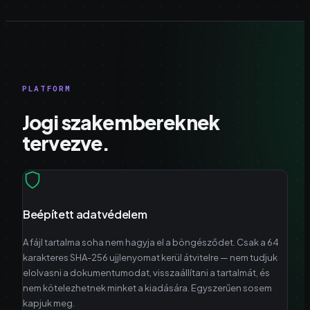
PLATFORM
Jogi szakembereknek
tervezve.
Beépített adatvédelem
A fájl tartalma soha nem hagyja el a böngésződet. Csak a 64
karakteres SHA-256 ujjlenyomat kerül átvitelre — nem tudjuk
elolvasni a dokumentumodat, visszaállítani a tartalmát, és
nem kötelezhetnek minket a kiadására. Egyszerűen sosem
kapjuk meg.