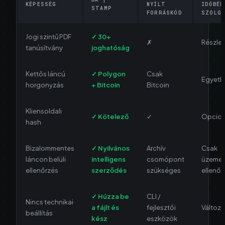
KÉPESSÉG
NYÍLT
IDŐBÉL
STAMP
FORRÁSKÓD
SZOLG
Jogi szintű PDF
✓ 30+
✗
Részle
tanúsítvány
joghatóság
Kettős láncú
✓ Polygon
Csak
Egyetle
horgonyzás
+ Bitcoin
Bitcoin
Kliensoldali
✓ Kötelező
✓
Opcion
hash
Bizalommentes
✓ Nyilvános
Archív
Csak
láncon belüli
intelligens
csomópont
üzemel
ellenőrzés
szerződés
szükséges
ellenőr
✓ Húzza be
CLI /
Nincs technikai
a fájlt és
fejlesztői
Változ
beállítás
kész
eszközök