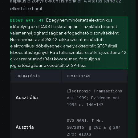
atipikus bizonyítékként ismerik el. A vitatás terhe az
ellenfélre hárul.
Ez egy nem minősített elektronikus
EIDAS ART. 41
időbélyeg az eIDAS 41. cikke alapján — az alább felsorolt
valamennyi joghatóságban elfogadható bizonyítékként.
Nem minősül az eIDAS 42. cikke szerinti minősített
elektronikus időbélyegnek, amely akkreditált QTSP általi
kibocsátást igényel. Ha a felhasználási eset kifejezetten a 42.
cikk szerinti minősítést követel meg, forduljon a
joghatóságában akkreditált QTSP-hez.
JOGHATÓSÁG
HIVATKOZÁS
Electronic Transactions
Ausztrália
Act 1999; Evidence Act
1995 s. 146–147
SVG BGBl. I Nr.
Ausztria
50/2016; § 292 & § 294
ZPO; eIDAS