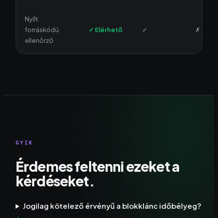
Nyílt
forráskódú
✓ Elérhető
✓
✗
ellenőrző
GYIK
Érdemes feltenni ezeket a
kérdéseket.
Jogilag kötelező érvényű a blokklánc időbélyeg?