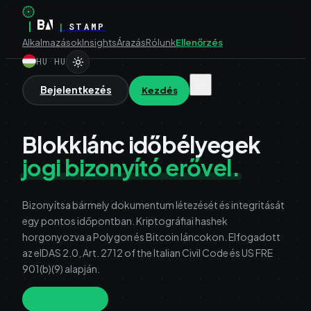
|
|
STAMP
Alkalmazások
Insights
Árazás
Rólunk
Ellenőrzés
HU
·
HU
Bejelentkezés
Kezdés
Blokklánc időbélyegek
jogi bizonyító erővel.
Bizonyítsa bármely dokumentum létezését és integritását
egy pontos időpontban. Kriptográfiai hashek
horgonyozva a Polygon és Bitcoin láncokon. Elfogadott
az eIDAS 2.0, Art. 2712 of the Italian Civil Code és US FRE
901(b)(9) alapján.
1 free stamp