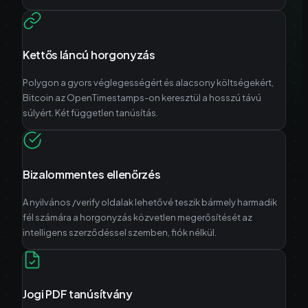
Kettős láncú horgonyzás
Polygon a gyors véglegességért és alacsony költségekért,
Bitcoin az OpenTimestamps-on keresztül a hosszú távú
súlyért. Két független tanúsítás.
Bizalommentes ellenőrzés
A nyilvános /verify oldalak lehetővé teszik bármely harmadik
fél számára a horgonyzás közvetlen megerősítését az
intelligens szerződéssel szemben, fiók nélkül.
Jogi PDF tanúsítvány