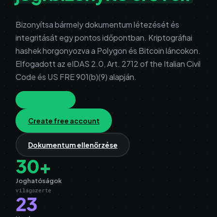
Bizonyítsa bármely dokumentum létezését és
integritását egy pontos időpontban. Kriptográfiai
hashek horgonyozva a Polygon és Bitcoin láncokon.
Elfogadott az eIDAS 2.0, Art. 2712 of the Italian Civil
Code és US FRE 901(b)(9) alapján.
1 free stamp
Create free account
Dokumentum ellenőrzése
30+
Joghatóságok
világszerte
23