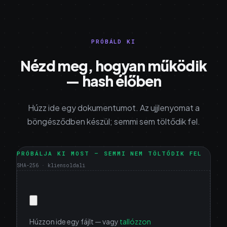
PRÓBÁLD KI
Nézd meg, hogyan működik
— hash élőben
Húzz ide egy dokumentumot. Az ujjlenyomat a
böngésződben készül; semmi sem töltődik fel.
PRÓBÁLJA KI MOST — SEMMI NEM TÖLTŐDIK FEL
SHA-256 · kliensoldali
Húzzon ide egy fájlt — vagy
tallózzon