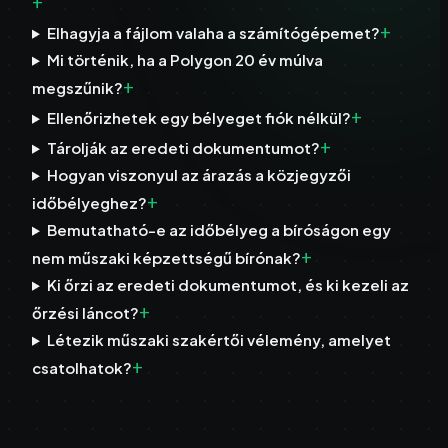
+
+
Elhagyja a fájlom valaha a számítógépemet?
Mi történik, ha a Polygon 20 év múlva
+
megszűnik?
+
Ellenőrizhetek egy bélyeget fiók nélkül?
+
Tárolják az eredeti dokumentumot?
Hogyan viszonyul az árazás a közjegyzői
+
időbélyeghez?
Bemutatható-e az időbélyeg a bíróságon egy
+
nem műszaki képzettségű bírónak?
Ki őrzi az eredeti dokumentumot, és ki kezeli az
+
őrzési láncot?
Létezik műszaki szakértői vélemény, amelyet
+
csatolhatok?