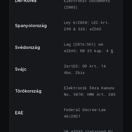
Dél-Korea
Electronic Documents
(2005)
Ley 6/2020; LEC Art.
Spanyolország
299 & 326; eIDAS
Lag (2016:561) om
Svédország
eIDAS; RB 35 kap. 4 §
ZertES; OR Art. 14
Svájc
Abs. 2bis
Elektronik İmza Kanunu
Törökország
No. 5070; HMK Art. 205
Federal Decree-Law
EAE
46/2021
UK eIDAS (retained EU