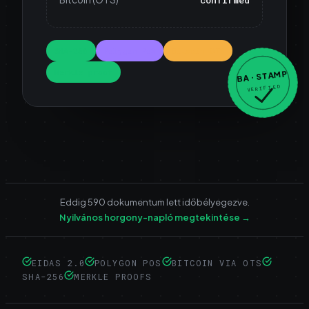
confirmed
SHA-256
Polygon PoS
Bitcoin OTS
Merkle proof
BA · STAMP
VERIFIED
Eddig 590 dokumentum lett időbélyegezve.
Nyilvános horgony-napló megtekintése
→
EIDAS 2.0
POLYGON POS
BITCOIN VIA OTS
SHA-256
MERKLE PROOFS