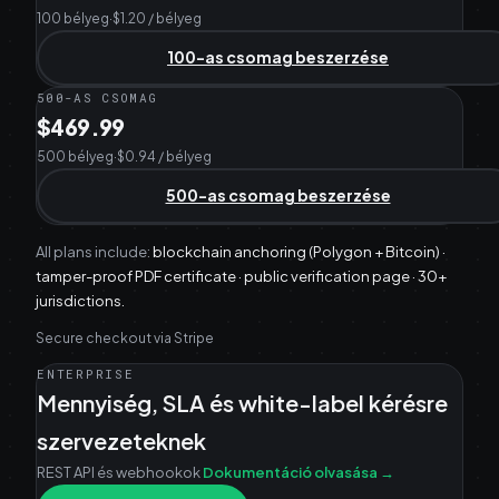
100 bélyeg
·
$1.20 / bélyeg
100-as csomag beszerzése
500-AS CSOMAG
$469.99
500 bélyeg
·
$0.94 / bélyeg
500-as csomag beszerzése
All plans include:
blockchain anchoring (Polygon + Bitcoin) ·
tamper-proof PDF certificate · public verification page · 30+
jurisdictions.
Secure checkout via Stripe
ENTERPRISE
Mennyiség, SLA és white-label kérésre
szervezeteknek
REST API és webhookok
Dokumentáció olvasása
→