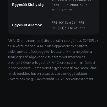
Egyesült Királyság
law); ECA 2000 s. 7;
CPR Part 31
FRE 901(b)(9); FRE
Egyesült Államok
902(14); ESIGN Act
A BA | Stamp nem minősített bizalmi szolgáltató (QTSP) az
eIDAS értelmében. A 41. cikk alapján nem minősített
elektronikus időbélyegeket bocsátunk ki, amelyeket a
fenti joghatóságokban kifejezetten elismernek és
bizonyítékként elfogadnak. A 42. cikk szerinti minősített
időbélyegeket — amelyeket egyes hosszú távú archiválási
rendszerekhez hasonló sajátos összefüggésekben
követelnek meg — akkreditált QTSP-től kell beszerezni.