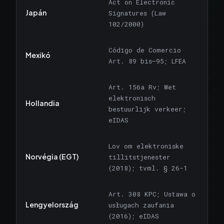
Act on Electronic
Japán
Signatures (Law
102/2000)
Código de Comercio
Mexikó
Art. 89 bis–95; LFEA
Art. 156a Rv; Wet
elektronisch
Hollandia
bestuurlijk verkeer;
eIDAS
Lov om elektroniske
Norvégia (EGT)
tillitstjenester
(2018); tvml. § 26-1
Art. 308 KPC; Ustawa o
Lengyelország
usługach zaufania
(2016); eIDAS