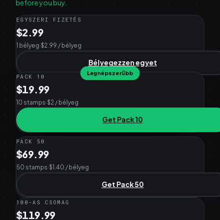
before you buy.
EGYSZERI FIZETÉS
$2.99
1 bélyeg
·
$2.99 / bélyeg
Bélyegezzen egyet
Legnépszerűbb
PACK 10
$19.99
10 stamps
·
$2 / bélyeg
Get Pack 10
PACK 50
$69.99
50 stamps
·
$1.40 / bélyeg
Get Pack 50
100-AS CSOMAG
$119.99