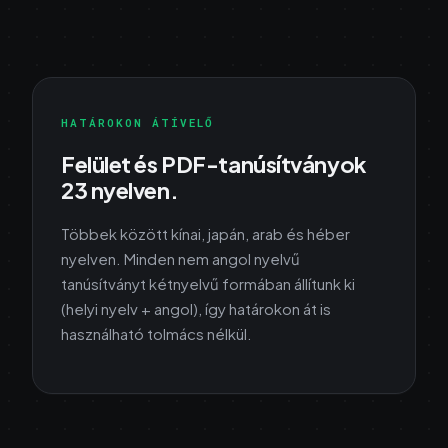
HATÁROKON ÁTÍVELŐ
Felület és PDF-tanúsítványok
23 nyelven.
Többek között kínai, japán, arab és héber
nyelven. Minden nem angol nyelvű
tanúsítványt kétnyelvű formában állítunk ki
(helyi nyelv + angol), így határokon át is
használható tolmács nélkül.