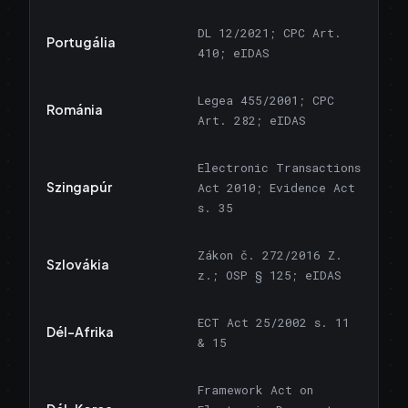
DL 12/2021; CPC Art.
Portugália
410; eIDAS
Legea 455/2001; CPC
Románia
Art. 282; eIDAS
Electronic Transactions
Szingapúr
Act 2010; Evidence Act
s. 35
Zákon č. 272/2016 Z.
Szlovákia
z.; OSP § 125; eIDAS
ECT Act 25/2002 s. 11
Dél-Afrika
& 15
Framework Act on