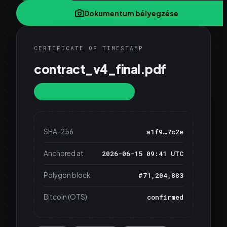
Dokumentum bélyegzése
CERTIFICATE OF TIMESTAMP
contract_v4_final.pdf
Anchored & immutable
SHA-256
a1f9…7c2e
Anchored at
2026-06-15 09:41 UTC
Polygon block
#71,204,883
Bitcoin (OTS)
confirmed