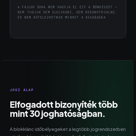
A FÁJLOD SOHA NEM HAGYJA EL EZT A BÖNGÉSZŐT —
NEM TUDJUK SEM ELOLVASNI, SEM REKONSTRUÁLNI,
ÉS NEM KÖTELEZHETNEK MINKET A KIADÁSÁRA
JOGI ALAP
Elfogadott bizonyíték több
mint 30 joghatóságban.
A blokklánc időbélyegeket a legtöbb jogrendszerben