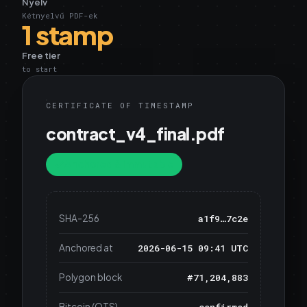
Nyelv
Kétnyelvű PDF-ek
1 stamp
Free tier
to start
CERTIFICATE OF TIMESTAMP
contract_v4_final.pdf
Anchored & immutable
SHA-256
a1f9…7c2e
Anchored at
2026-06-15 09:41 UTC
Polygon block
#71,204,883
Bitcoin (OTS)