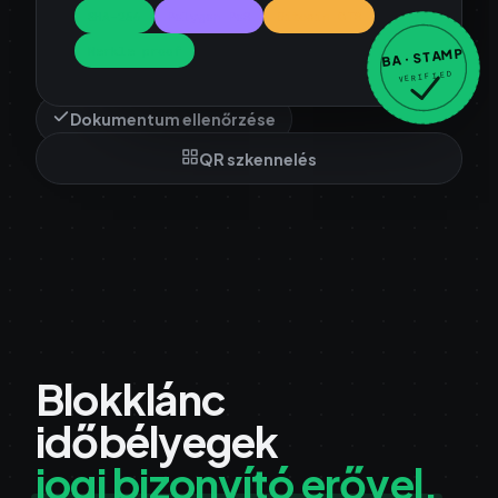
SHA-256
Polygon PoS
Bitcoin OTS
Merkle proof
BA · STAMP
VERIFIED
Dokumentum ellenőrzése
QR szkennelés
Blokklánc
időbélyegek
jogi bizonyító erővel.