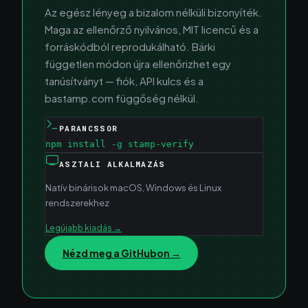
Az egész lényeg a bizalom nélküli bizonyíték.
Maga az ellenőrző nyilvános, MIT licencű és a
forráskódból reprodukálható. Bárki
független módon újra ellenőrizhet egy
tanúsítványt — fiók, API kulcs és a
bastamp.com függőség nélkül.
PARANCSSOR
npm install -g stamp-verify
ASZTALI ALKALMAZÁS
Natív binárisok macOS, Windows és Linux
rendszerekhez
Legújabb kiadás
→
Nézd meg a GitHubon →