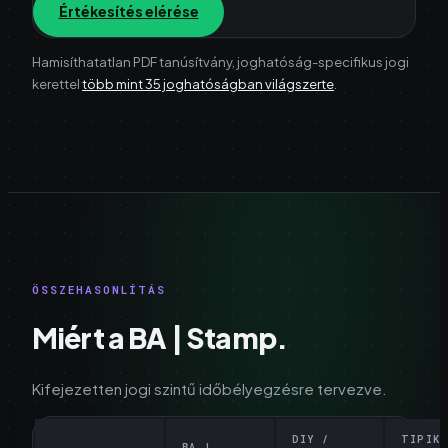
Értékesítés elérése
Hamisíthatatlan PDF tanúsítvány, joghatóság-specifikus jogi
kerettel
több mint 35 joghatóságban világszerte
.
ÖSSZEHASONLÍTÁS
Miért a BA | Stamp.
Kifejezetten jogi szintű időbélyegzésre tervezve.
DIY /
TIPIKU
BA |