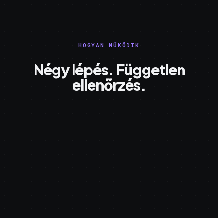
HOGYAN MŰKÖDIK
Négy lépés. Független
ellenőrzés.
a1f9…7c2e
in your browser