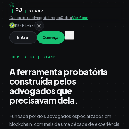
|
|
STAMP
Casos de uso
Insights
Preços
Sobre
Verificar
BR
·
PT-BR
Entrar
Começar
SOBRE A BA | STAMP
A ferramenta probatória
construída pelos
advogados que
precisavam dela.
Fundada por dois advogados especializados em
blockchain, com mais de uma década de experiência