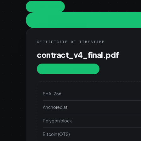
1 free stamp
CERTIFICATE OF TIMESTAMP
contract_v4_final.pdf
Anchored & immutable
SHA-256
Anchored at
Polygon block
Bitcoin (OTS)