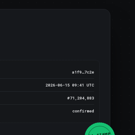
a1f9…7c2e
2026-06-15 09:41 UTC
#71,204,883
confirmed
BA · STAMP