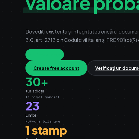
valoare proba
Dovediți existența și integritatea oricărui docume
2.0, art. 2712 din Codul civil italian și FRE 901(b)(9)
1 free stamp
Create free account
Verificați un docu
30+
Jurisdicții
la nivel mondial
23
Limbi
PDF-uri bilingve
1 stamp