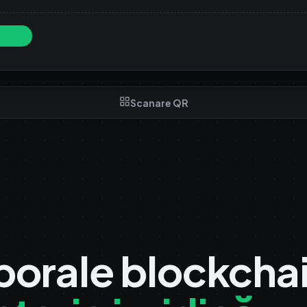
proof
Scanare QR
orale blockchai