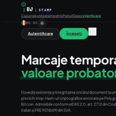
|
|
STAMP
Cazuri de utilizare
Insights
Prețuri
Despre
Verificare
RO
·
RO
Autentificare
Începeți
Marcaje tempora
valoare probator
Dovediți existența și integritatea oricărui document la 
precis în timp. Hash-uri criptografice ancorate pe Polygo
Bitcoin. Admisibile conform eIDAS 2.0, art. 2712 din Codul
italian și FRE 901(b)(9) din SUA.