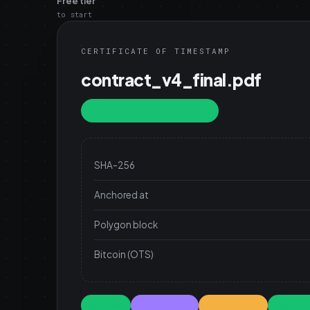
Free tier
to start
CERTIFICATE OF TIMESTAMP
contract_v4_final.pdf
Anchored & immutable
SHA-256
Anchored at
Polygon block
Bitcoin (OTS)
SHA-256
Polygon PoS
Bitcoin OTS
Merkle 