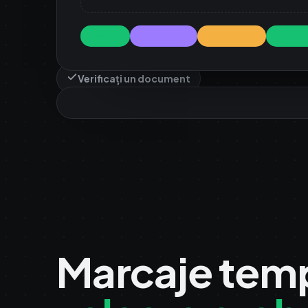
SHA-256
Polygon PoS
Bitcoin OTS
Merkle 
Verificați un document
Marcaje temp