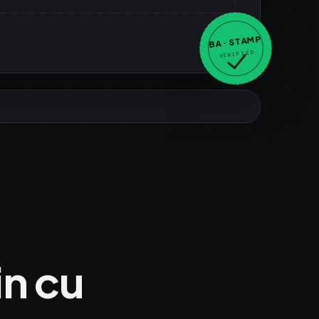
BA · STAMP
VERIFIED
n cu