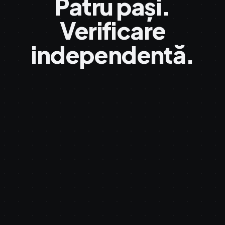
Patru pași.
Verificare
independentă.
root
root
#71,204,883
Polygon PoS
Bitcoin · OT
your file