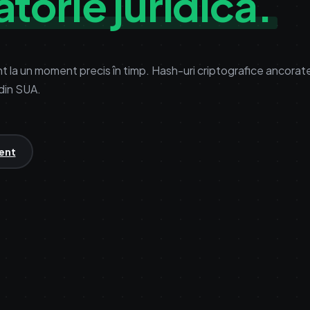
torie juridică.
nt la un moment precis în timp. Hash-uri criptografice ancora
 din SUA.
ment