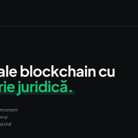
le blockchain cu
ie juridică.
un moment
n și
 civil