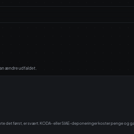
e kan ændre udfaldet.
bte det først, er svært. KODA- eller SIAE-deponeringer koster penge og gæl