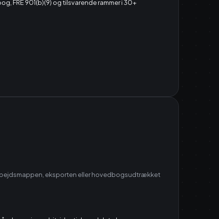
ovbog, FRE 901(b)(9) og tilsvarende rammer i 30+
g arbejdsmappen, eksporten eller hovedbogsudtrækket