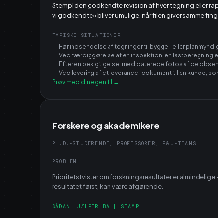
Stempl den godkendte revision af hver tegning eller rap
vi godkendte» bliver umulige, når filen giver samme fing
TYPISKE SITUATIONER
·
Før indsendelse af tegninger til bygge- eller planmynd
·
Ved færdiggørelse af en inspektion, en lastberegning
·
Efter en besigtigelse, med daterede fotos af de obse
·
Ved levering af et leverance-dokument til en kunde, 
Prøv med din egen fil
→
Forskere og akademikere
PH.D.-STUDERENDE, PROFESSORER, F&U-TEAMS
PROBLEM
Prioritetstvister om forskningsresultater er almindelige
resultatet først, kan være afgørende.
SÅDAN HJÆLPER BA | STAMP