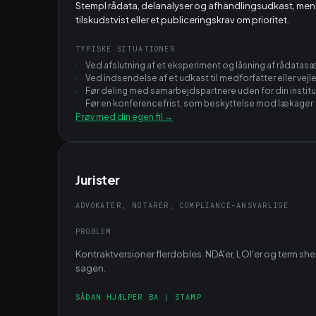
Stempl rådata, delanalyser og afhandlingsudkast, mens
tilskudstvist eller et publiceringskrav om prioritet.
TYPISKE SITUATIONER
·
Ved afslutning af et eksperiment og låsning af rådatas
·
Ved indsendelse af et udkast til medforfatter eller vejl
·
Før deling med samarbejdspartnere uden for din institu
·
Før en konferencefrist, som beskyttelse mod lækager
Prøv med din egen fil
→
Jurister
ADVOKATER, NOTARER, COMPLIANCE-ANSVARLIGE
PROBLEM
Kontraktversioner flerdobles. NDA'er, LOI'er og term sh
sagen.
SÅDAN HJÆLPER BA | STAMP