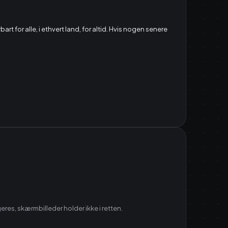
rt for alle, i ethvert land, for altid. Hvis nogen senere
eres, skærmbilleder holder ikke i retten.