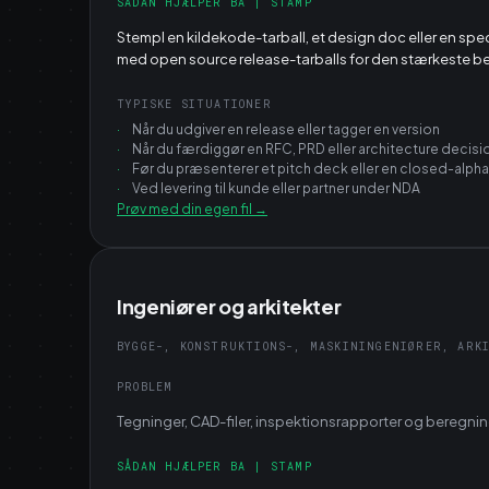
SÅDAN HJÆLPER BA | STAMP
Stempl en kildekode-tarball, et design doc eller en spe
med open source release-tarballs for den stærkeste b
TYPISKE SITUATIONER
·
Når du udgiver en release eller tagger en version
·
Når du færdiggør en RFC, PRD eller architecture decisi
·
Før du præsenterer et pitch deck eller en closed-alph
·
Ved levering til kunde eller partner under NDA
Prøv med din egen fil
→
Ingeniører og arkitekter
BYGGE-, KONSTRUKTIONS-, MASKININGENIØRER, ARK
PROBLEM
Tegninger, CAD-filer, inspektionsrapporter og beregnin
SÅDAN HJÆLPER BA | STAMP