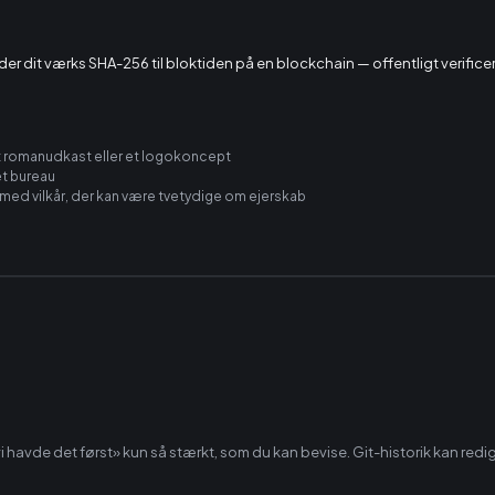
der dit værks SHA-256 til bloktiden på en blockchain — offentligt verificerba
, et romanudkast eller et logokoncept
 et bureau
) med vilkår, der kan være tvetydige om ejerskab
«vi havde det først» kun så stærkt, som du kan bevise. Git-historik kan redig