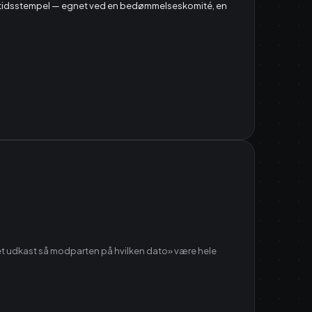
rt tidsstempel — egnet ved en bedømmelseskomité, en
lket udkast så modparten på hvilken dato» være hele