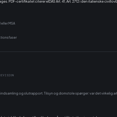
es. PDF-certifikatet citerer eIDAS Art. 41, Art. 2712 i den italienske civill
I eller MSA
tionsfaser
REVISION
indsamling og slutrapport. Tilsyn og domstole spørger: var det virkeli