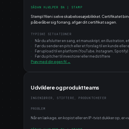
SÅDAN HJÆLPER BA | STAMP
Stempl filen i selve skabelsesøjeblikket. Certifikatet bin
påberåber sig forrang, afgør dit certifikat sagen.
TYPISKE SITUATIONER
·
Når du afslutter en sang, et manuskript, en illustration
·
Før du sender en pitch eller et forslag til en kunde eller
·
Før upload til en platform (YouTube, Instagram, Spotify
·
Før du pitcher til investorer eller medstiftere
Prøv med din egen fil
→
Udviklere og produktteams
INGENIØRER, STIFTERE, PRODUKTCHEFER
PROBLEM
Når en lækage, en kopist eller en IP-tvist dukker op, er 