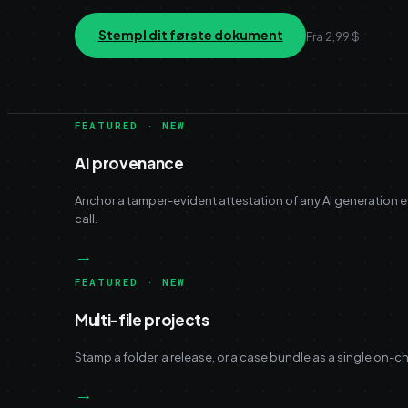
Stempl dit første dokument
Fra 2,99 $
FEATURED · NEW
AI provenance
Anchor a tamper-evident attestation of any AI generation 
call.
→
FEATURED · NEW
Multi-file projects
Stamp a folder, a release, or a case bundle as a single on-ch
→