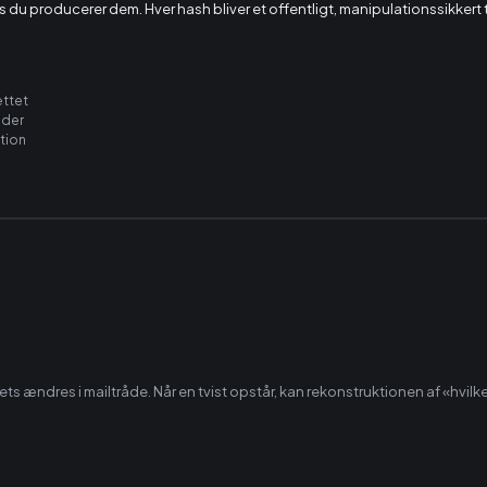
 du producerer dem. Hver hash bliver et offentligt, manipulationssikke
ættet
eder
tion
eets ændres i mailtråde. Når en tvist opstår, kan rekonstruktionen af «hvi