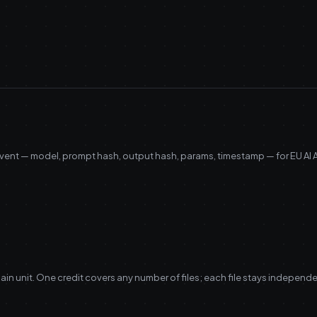
event — model, prompt hash, output hash, params, timestamp — for EU AI
ain unit. One credit covers any number of files; each file stays independen