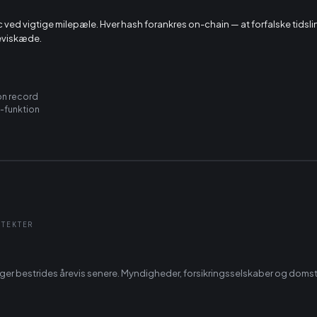
c ved vigtige milepæle. Hver hash forankres on-chain — at forfalske tidsl
eviskæde.
on record
a-funktion
ITEKTER
ger bestrides årevis senere. Myndigheder, forsikringsselskaber og domst