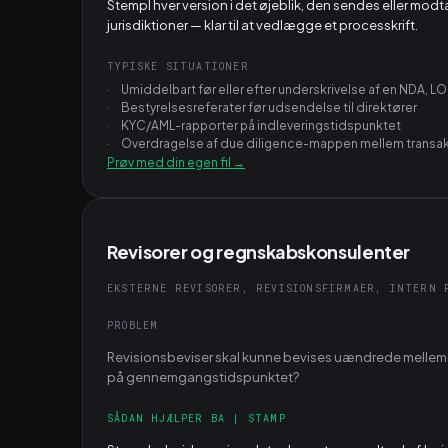
Stempl hver version i det øjeblik, den sendes eller modtag
jurisdiktioner — klar til at vedlægge et processkrift.
TYPISKE SITUATIONER
·
Umiddelbart før eller efter underskrivelse af en NDA, LO
·
Bestyrelsesreferater før udsendelse til direktører
·
KYC/AML-rapporter på indleveringstidspunktet
·
Overdragelse af due diligence-mappen mellem transak
Prøv med din egen fil
→
Revisorer og regnskabskonsulenter
EKSTERNE REVISORER, REVISIONSFIRMAER, INTERN 
PROBLEM
Revisionsbeviser skal kunne bevises uændrede mellem 
på gennemgangstidspunktet?
SÅDAN HJÆLPER BA | STAMP