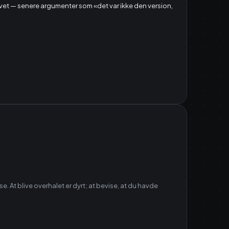
evet — senere argumenter som «det var ikke den version,
. At blive overhalet er dyrt; at bevise, at du havde