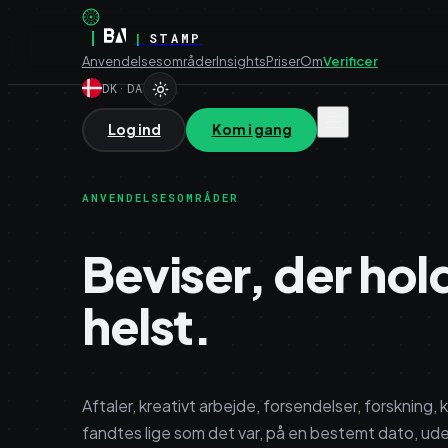
|
|
STAMP
Anvendelsesområder
Insights
Priser
Om
Verificer
DK
·
DA
Log ind
Kom i gang
ANVENDELSESOMRÅDER
Beviser, der ho
helst.
Aftaler, kreativt arbejde, forsendelser, forskning, 
fandtes lige som det var, på en bestemt dato, ude