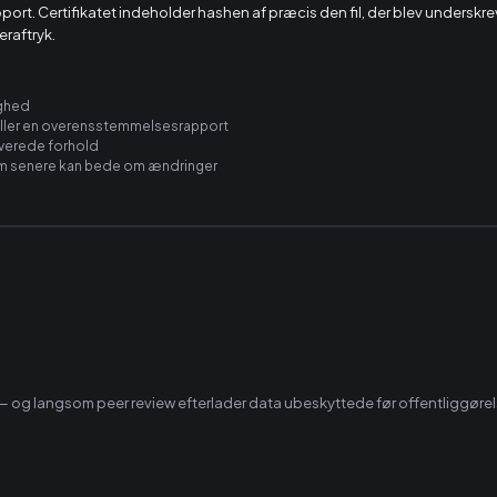
port. Certifikatet indeholder hashen af præcis den fil, der blev underskr
eraftryk.
ighed
 eller en overensstemmelsesrapport
rverede forhold
som senere kan bede om ændringer
 — og langsom peer review efterlader data ubeskyttede før offentliggørelse