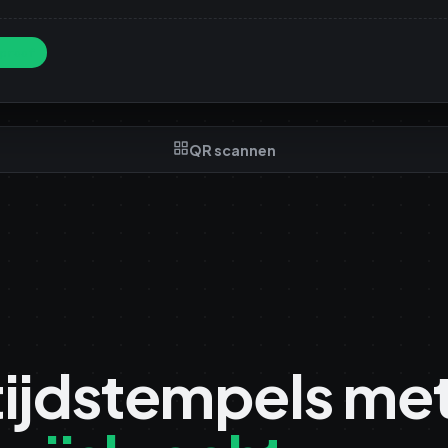
proof
QR scannen
ijdstempels me