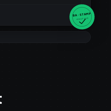
BA · STAMP
VERIFIED
t