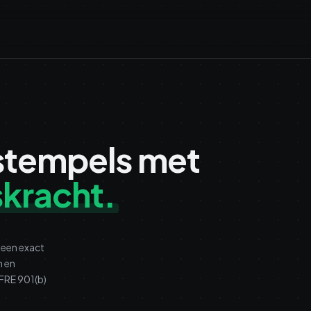
stempels met
skracht.
 een exact
n en
 FRE 901(b)