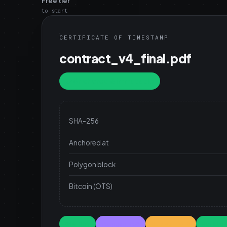
Free tier
to start
CERTIFICATE OF TIMESTAMP
contract_v4_final.pdf
Anchored & immutable
SHA-256
Anchored at
Polygon block
Bitcoin (OTS)
SHA-256
Polygon PoS
Bitcoin OTS
Merkle 