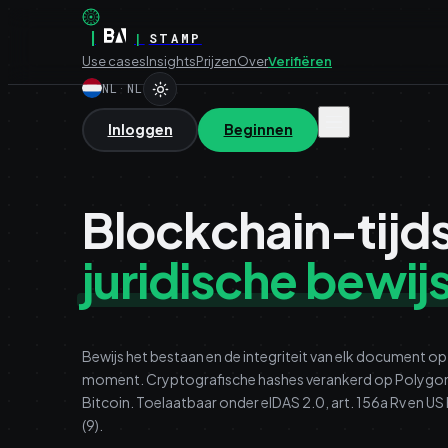
|
|
STAMP
Use cases
Insights
Prijzen
Over
Verifiëren
NL
·
NL
Inloggen
Beginnen
Blockchain-tijd
juridische bewij
Bewijs het bestaan en de integriteit van elk document op
moment. Cryptografische hashes verankerd op Polygo
Bitcoin. Toelaatbaar onder eIDAS 2.0, art. 156a Rv en US
(9).