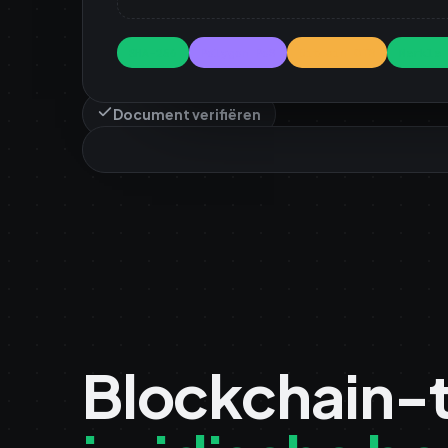
SHA-256
Polygon PoS
Bitcoin OTS
Merkle 
Document verifiëren
Blockchain-t