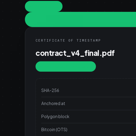
1 free stamp
CERTIFICATE OF TIMESTAMP
contract_v4_final.pdf
Anchored & immutable
SHA-256
Anchored at
Polygon block
Bitcoin (OTS)