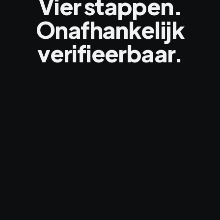
Vier stappen.
Onafhankelijk
verifieerbaar.
root
root
#71,204,883
Polygon PoS
Bitcoin · OT
your file