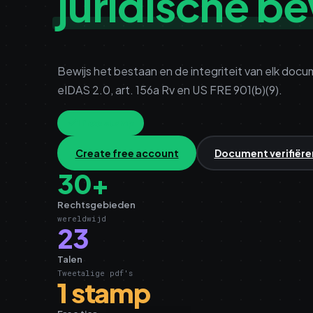
juridische be
Bewijs het bestaan en de integriteit van elk do
eIDAS 2.0, art. 156a Rv en US FRE 901(b)(9).
1 free stamp
Create free account
Document verifiëre
30+
Rechtsgebieden
wereldwijd
23
Talen
Tweetalige pdf's
1 stamp