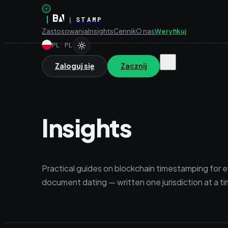
|
|
STAMP
Zastosowania
Insights
Cennik
O nas
Weryfikuj
PL
·
PL
Zaloguj się
Zacznij
Insights
Practical guides on blockchain timestamping for e
document dating — written one jurisdiction at a t