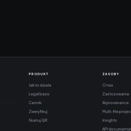
PRODUKT
ZASOBY
Jak to działa
O nas
Legal basis
Zastosowania
Cennik
AI provenance
Zweryfikuj
Multi-file proje
Skanuj QR
Insights
API documenta