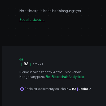
No articles published in this language yet.
See all articles
→
|
|
STAMP
Nienaruszalne znaczniki czasu blockchain.
Napędzany przez
BA | BlockchainAnalysis.io
.
Podpisuj dokumenty on-chain
→
BA
|
Scribe
↗