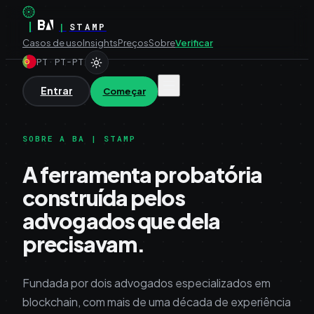
|
|
STAMP
Casos de uso
Insights
Preços
Sobre
Verificar
PT
·
PT-PT
Entrar
Começar
SOBRE A BA | STAMP
A ferramenta probatória
construída pelos
advogados que dela
precisavam.
Fundada por dois advogados especializados em
blockchain, com mais de uma década de experiência