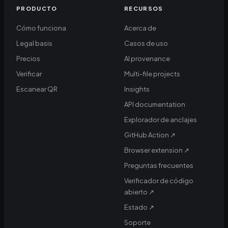
PRODUCTO
RECURSOS
Cómo funciona
Acerca de
Legal basis
Casos de uso
Precios
AI provenance
Verificar
Multi-file projects
Escanear QR
Insights
API documentation
Explorador de anclajes
GitHub Action
↗
Browser extension
↗
Preguntas frecuentes
Verificador de código
abierto
↗
Estado
↗
Soporte