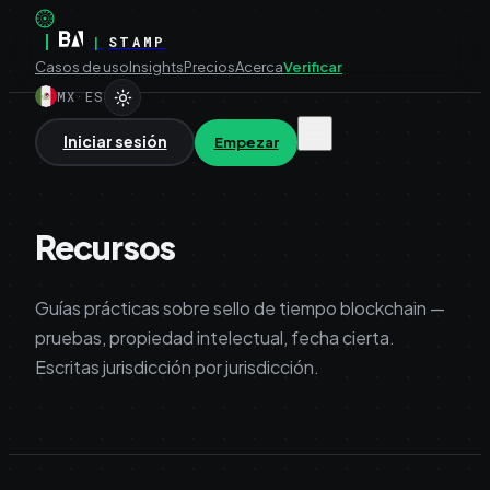
|
|
STAMP
Casos de uso
Insights
Precios
Acerca
Verificar
MX
·
ES
Iniciar sesión
Empezar
Recursos
Guías prácticas sobre sello de tiempo blockchain —
pruebas, propiedad intelectual, fecha cierta.
Escritas jurisdicción por jurisdicción.