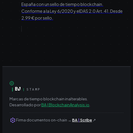
España con un sello de tiempo blockchain.
Conforme a la Ley 6/2020 y eIDAS 2.0 Art. 41. Desde
2,99 € por sello.
|
|
STAMP
Marcas de tiempo blockchain inalterables.
Desarrollado por
BA | BlockchainAnalysis.io
.
Firma documentos on-chain
→
BA
|
Scribe
↗