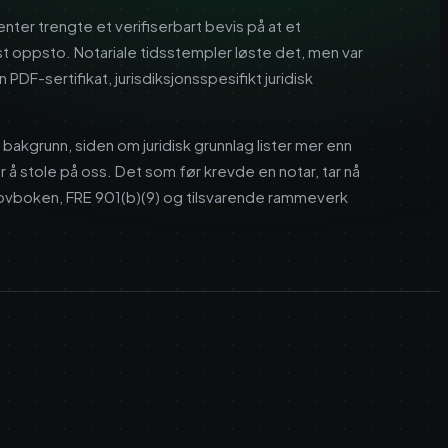
ter trengte et verifiserbart bevis på at et
st oppsto. Notariale tidsstempler løste det, men var
F-sertifikat, jurisdiksjonsspesifikt juridisk
k bakgrunn, siden om juridisk grunnlag lister mer enn
r å stole på oss. Det som før krevde en notar, tar nå
illovboken, FRE 901(b)(9) og tilsvarende rammeverk