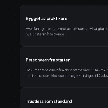
Bygget av praktikere
Hver funksjon er utformet av folk som selv har gjort 
hva jurister måtte trenge.
Personvern fra starten
Dokumentene dine når aldri serverne våre. SHA-256 be
kan ikke se den, ikke lese den og ikke tvinges til å utl
Trustless som standard