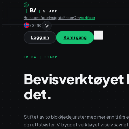
|
|
STAMP
Bruksområder
Insights
Priser
Om
Verifiser
NO
·
NO
Logg inn
Kom i gang
OM BA | STAMP
Bevisverktøyet 
det.
Stiftet av to blokkjedejurister med mer enn ti års e
og rettstvister. Vi bygget verktøyet vi selv savn