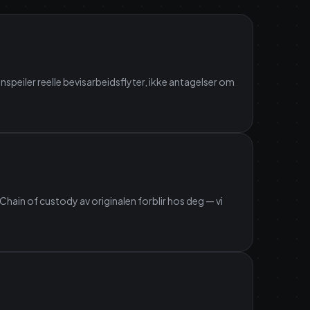
nspeiler reelle bevisarbeidsflyter, ikke antagelser om
hain of custody av originalen forblir hos deg — vi