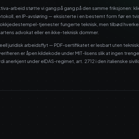
iva-arbeid støtte vi gang på gang på den samme friksjonen: klien
okoll, en IP-avsløring — eksisterte i en bestemt form før en tvi
okkjedestempel-tjenester fungerte teknisk, men tilbød hverken PD
tpartens advokat eller en ikke-teknisk dommer.
ell juridisk arbeidsflyt — PDF-sertifikatet er lesbart uten teknis
erifieren er åpen kildekode under MIT-lisens slik at ingen trenge
di anerkjent under eIDAS-regimet, art. 2712 i den italienske siv