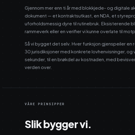
Gjennom mer enn ti år med blokkjede- og digitale akt
dokument — et kontraktsutkast, en NDA, et styreprot
uforholdsmessig dyre til rutinebruk. Eksisterende bl
rammeverk eller en verifier vi kunne overlate til mo
Så vi bygget det selv. Hver funksjon gjenspeiler en re
30 jurisdiksjoner med konkrete lovhenvisninger, og v
sekunder, til en brøkdel av kostnaden, med bevisver
verden over.
VÅRE PRINSIPPER
Slik bygger vi.