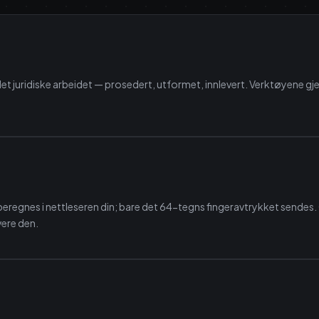
det juridiske arbeidet — prosedert, utformet, innlevert. Verktøyene gje
regnes i nettleseren din; bare det 64-tegns fingeravtrykket sendes. C
evere den.