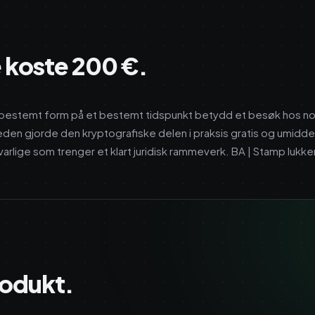
e koste 200 €.
i en bestemt form på et bestemt tidspunkt betydd et besøk hos 
den gjorde den kryptografiske delen i praksis gratis og umidd
arlige som trenger et klart juridisk rammeverk. BA | Stamp lukke
produkt.