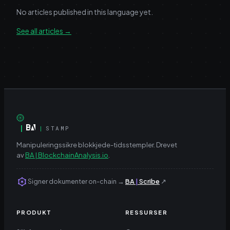
No articles published in this language yet.
See all articles
→
|
|
STAMP
Manipuleringssikre blokkjede-tidsstempler.
Drevet
av
BA | BlockchainAnalysis.io
.
Signer dokumenter on-chain
→
BA
|
Scribe
↗
PRODUKT
RESSURSER