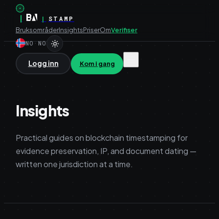
|
|
STAMP
Bruksområder
Insights
Priser
Om
Verifiser
NO
·
NO
Logg inn
Kom i gang
Insights
Practical guides on blockchain timestamping for
evidence preservation, IP, and document dating —
written one jurisdiction at a time.