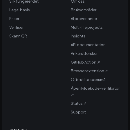
Slik fungerer det
Om oss
Legal basis
Bruksområder
Priser
AI provenance
Verifiser
Multi-file projects
Skann QR
Insights
API documentation
Ankerutforsker
GitHub Action
↗
Browser extension
↗
Ofte stilte spørsmål
Åpen kildekode-verifikator
↗
Status
↗
Support